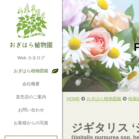
Web カタログ
おぎはら植物図鑑
会社概要
直売店のご案内
HOME
おぎはら植物図鑑
検索
お問い合わせ
お客様からの写真
ジギタリス 
Digitalis purpurea ssp. h