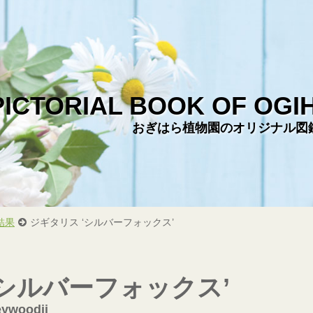
PICTORIAL BOOK OF OGI
おぎはら植物園のオリジナル図
結果
ジギタリス ‘シルバーフォックス’
‘シルバーフォックス’
eywoodii