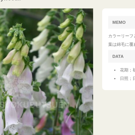
MEMO
カラーリーフ
葉は綿毛に覆
DATA
花期；
日照；