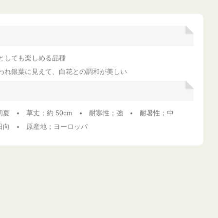
としても楽しめる品種
われ銀葉に見えて、白花との調和が美しい
初夏
草丈；約 50cm
耐寒性；強
耐暑性；中
日向
原産地；ヨーロッパ