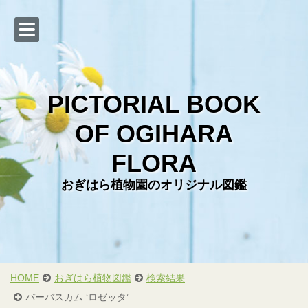
PICTORIAL BOOK
OF OGIHARA
Web カタログ
FLORA
おぎはら植物図鑑
おぎはら植物園のオリジナル図鑑
会社概要
直売店のご案内
お問い合わせ
お客様からの写真
HOME
おぎはら植物図鑑
検索結果
バーバスカム ‘ロゼッタ’