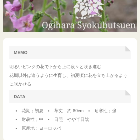
MEMO
明るいピンクの花で下から上に段々と咲き進む
花期以外は這うように生育し、初夏頃に花を立ち上がるよう
に咲かせる
DATA
花期；初夏
草丈；約 60cm
耐寒性；強
耐暑性；中
日照；やや半日陰
原産地；ヨーロッパ