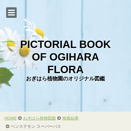
PICTORIAL BOOK
OF OGIHARA
Web カタログ
FLORA
おぎはら植物図鑑
おぎはら植物園のオリジナル図鑑
会社概要
直売店のご案内
お問い合わせ
お客様からの写真
HOME
おぎはら植物図鑑
検索結果
ペンステモン スーパーバス