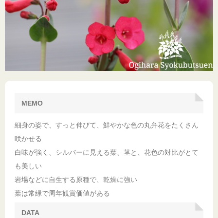
MEMO
細身の姿で、すっと伸びて、鮮やかな色の丸弁花をたくさん
咲かせる
白味が強く、シルバーに見える葉、茎と、花色の対比がとて
も美しい
岩場などに自生する原種で、乾燥に強い
葉は常緑で周年観賞価値がある
DATA