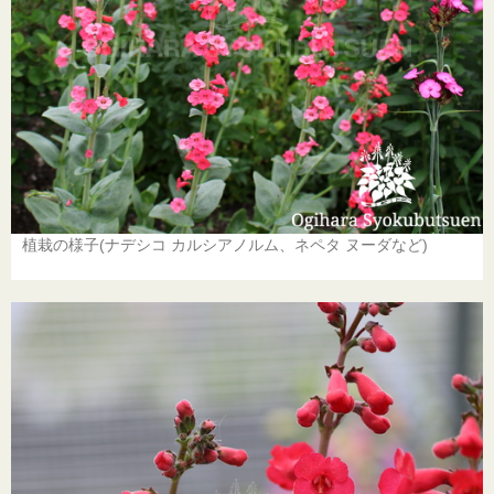
植栽の様子(ナデシコ カルシアノルム、ネペタ ヌーダなど)