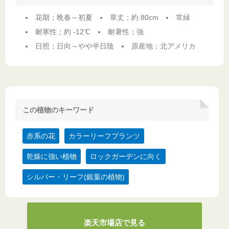
花期；晩春～初夏
草丈；約 80cm
常緑
耐寒性；約 -12℃
耐暑性；強
日照；日向～やや半日陰
原産地；北アメリカ
この植物のキーワード
赤系の花
カラーリーフプランツ
乾燥に強い植物
ロックガーデンに向く
シルバー・リーフ(銀葉の植物)
楽天市場店で見る