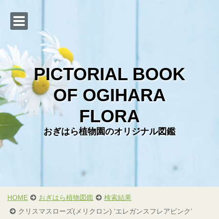
PICTORIAL BOOK
OF OGIHARA
Web カタログ
FLORA
おぎはら植物図鑑
おぎはら植物園のオリジナル図鑑
会社概要
直売店のご案内
お問い合わせ
お客様からの写真
HOME
おぎはら植物図鑑
検索結果
クリスマスローズ(メリクロン) ‘エレガンスフレアピンク’