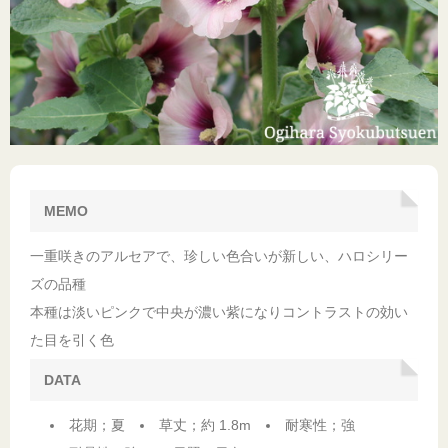
MEMO
一重咲きのアルセアで、珍しい色合いが新しい、ハロシリー
ズの品種
本種は淡いピンクで中央が濃い紫になりコントラストの効い
た目を引く色
DATA
花期；夏
草丈；約 1.8m
耐寒性；強