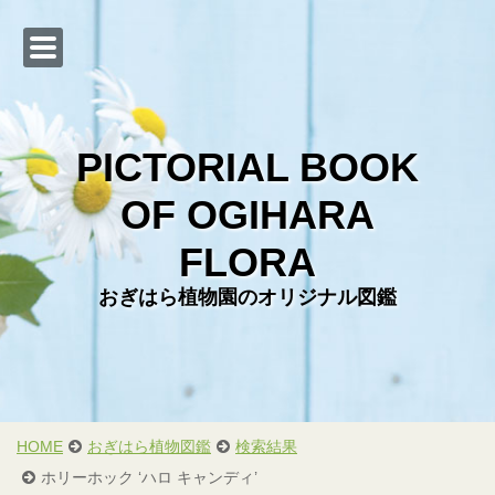
PICTORIAL BOOK
OF OGIHARA
Web カタログ
FLORA
おぎはら植物図鑑
おぎはら植物園のオリジナル図鑑
会社概要
直売店のご案内
お問い合わせ
お客様からの写真
HOME
おぎはら植物図鑑
検索結果
ホリーホック ‘ハロ キャンディ’