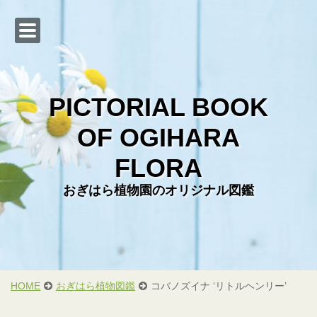
PICTORIAL BOOK
OF OGIHARA
Web カタログ
FLORA
おぎはら植物図鑑
おぎはら植物園のオリジナル図鑑
会社概要
直売店のご案内
お問い合わせ
お客様からの写真
HOME
おぎはら植物図鑑
コバノズイナ ‘リトルヘンリー’