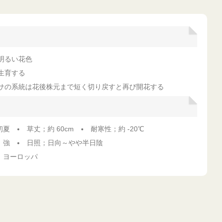
明るい花色
生育する
サの系統は花後株元まで短く切り戻すと再び開花する
初夏
草丈；約 60cm
耐寒性；約 -20℃
；強
日照；日向～やや半日陰
；ヨーロッパ