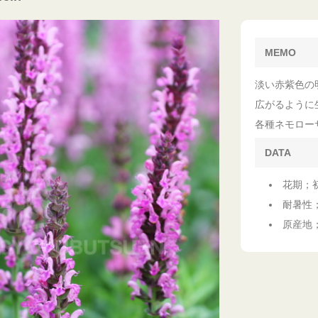
MEMO
淡い赤紫色の
広がるように
各種ネモロー
DATA
花期；
耐暑性
原産地