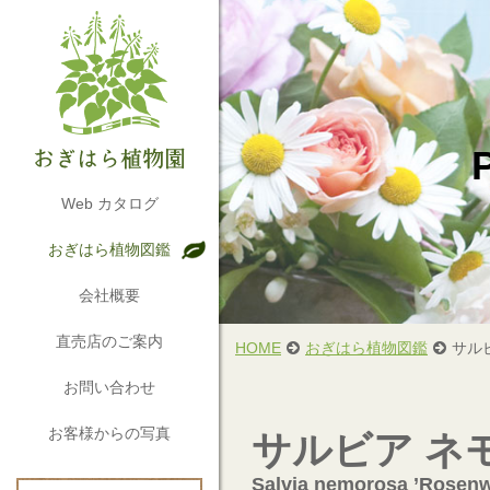
Web カタログ
おぎはら植物図鑑
会社概要
直売店のご案内
HOME
おぎはら植物図鑑
サル
お問い合わせ
お客様からの写真
サルビア ネ
Salvia nemorosa ’Rosenw