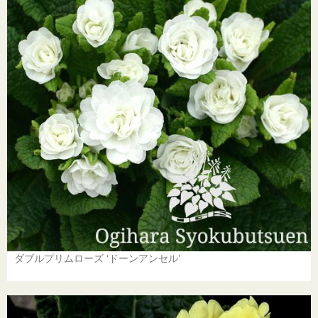
ダブルプリムローズ ‘ドーンアンセル’