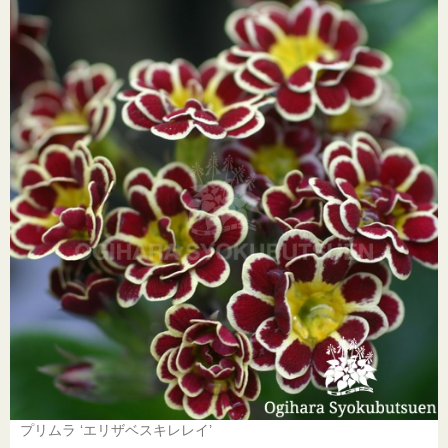
プリムラ ‘エリザベスキレレイ’