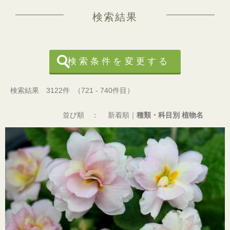
検索結果
検索条件を変更する
検索結果 3122件 （721 - 740件目）
並び順 ：
新着順
｜
種類・科目別 植物名