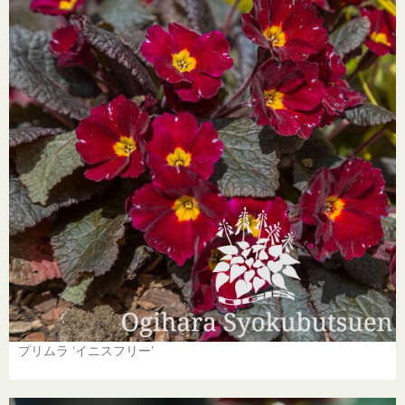
プリムラ ‘イニスフリー’