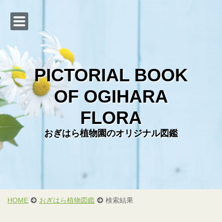
PICTORIAL BOOK
OF OGIHARA
Web カタログ
FLORA
おぎはら植物図鑑
おぎはら植物園のオリジナル図鑑
会社概要
直売店のご案内
お問い合わせ
お客様からの写真
HOME
おぎはら植物図鑑
検索結果