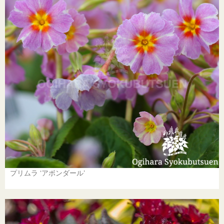
プリムラ ‘アボンダール’