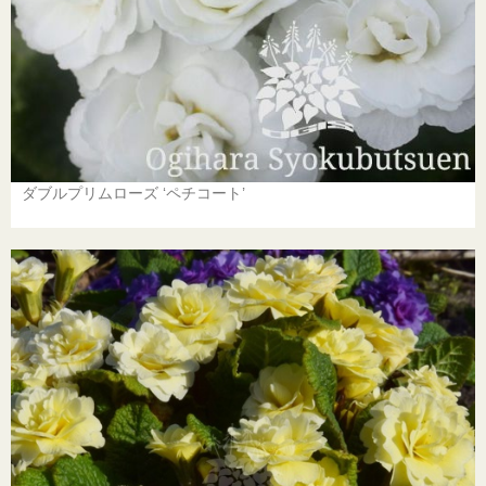
ダブルプリムローズ ‘ペチコート’