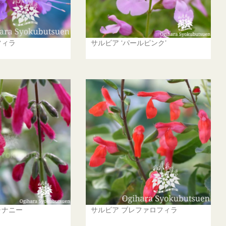
フィラ
サルビア ‘パールピンク’
ャナニー
サルビア ブレファロフィラ