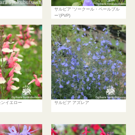
サルビア ‘ソークール・ペールブル
ー’(PVP)
モンイエロー
サルビア アズレア