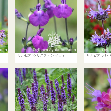
サルビア ‘クリスティン イェオ’
サルビア クレ