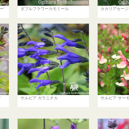
ー’
ダブルフラワーカモミール
カカリアセージ
’
サルビア ガラニチカ
サルビア サー