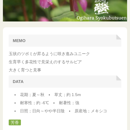
MEMO
玉状のツボミが昇るように咲き進みユニーク
生育早く多花性で見栄えのするサルビア
大きく育つと見事
DATA
花期；夏～秋
草丈；約 1.5m
耐寒性；約 -6℃
耐暑性；強
日照；日向～やや半日陰
原産地；メキシコ
芳香